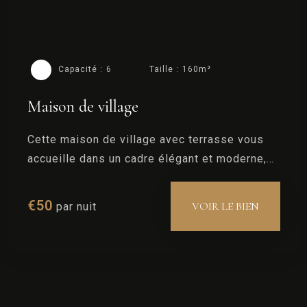
Capacité :
6
Taille :
160m²
Maison de village
Cette maison de village avec terrasse vous
accueille dans un cadre élégant et moderne,
tout en conservant l’authenticité de son
charme avec son style Art Déco.
€
50
VOIR LE BIEN
par nuit