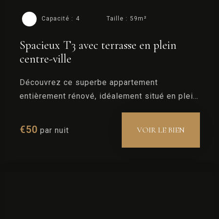
Capacité :
4
Taille :
59m²
Spacieux T3 avec terrasse en plein
centre-ville
Découvrez ce superbe appartement
entièrement rénové, idéalement situé en plein
centre de Saint-Rémy-de-Provence, dans une
petite ruelle typique et paisible du village.
€
50
VOIR LE BIEN
par nuit