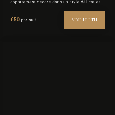
appartement décoré dans un style délicat et
raffiné où tous les objets que vous utilisez
peuvent être achetés.
€
50
VOIR LE BIEN
par nuit