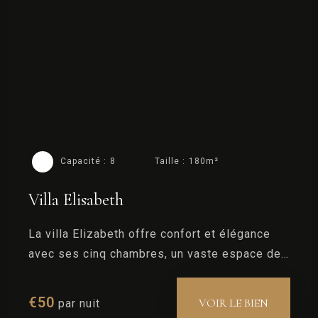
Arrivée
Départ
100
Capacité :
8
Taille :
180m²
Capacité
Villa Elisabeth
1
La villa Elizabeth offre confort et élégance
CHERCHER
avec ses cinq chambres, un vaste espace de
vie, et une grande cuisine.
€
50
VOIR LE BIEN
par nuit