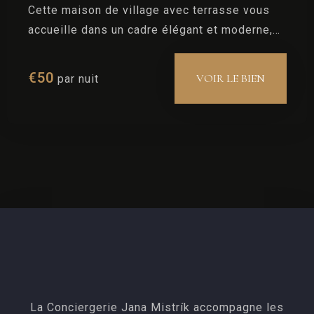
Cette maison de village avec terrasse vous
accueille dans un cadre élégant et moderne,
tout en conservant l’authenticité de son
charme avec son style Art Déco.
€
50
VOIR LE BIEN
par nuit
La Conciergerie Jana Mistrík accompagne les