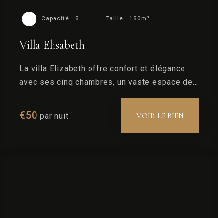
Capacité :
8
Taille :
180m²
Villa Elisabeth
La villa Elizabeth offre confort et élégance
avec ses cinq chambres, un vaste espace de
vie, et une grande cuisine.
Arrivée
€
50
VOIR LE BIEN
par nuit
Départ
100
Capacité
1