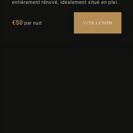
entièrement rénové, idéalement situé en plein
centre de Saint-Rémy-de-Provence, dans une
petite ruelle typique et paisible du village.
€
50
VOIR LE BIEN
par nuit