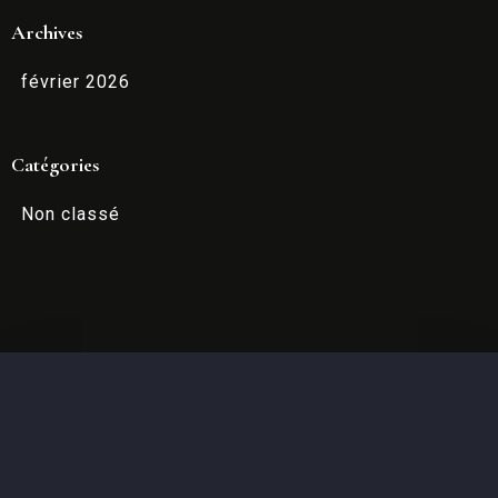
Archives
Départ
février 2026
100
Catégories
Capacité
Non classé
CHERCHER